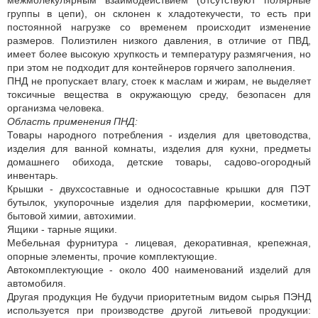
межмолекулярным взаимодействием (отсутствуют полярные
группы в цепи), он склонен к хладотекучести, то есть при
постоянной нагрузке со временем происходит изменение
размеров. Полиэтилен низкого давления, в отличие от ПВД,
имеет более высокую хрупкость и температуру размягчения, но
при этом не подходит для контейнеров горячего заполнения.
ПНД не пропускает влагу, стоек к маслам и жирам, не выделяет
токсичные вещества в окружающую среду, безопасен для
организма человека.
Область применения ПНД:
Товары народного потребления - изделия для цветоводства,
изделия для ванной комнаты, изделия для кухни, предметы
домашнего обихода, детские товары, садово-огородный
инвентарь.
Крышки - двухсоставные и односоставные крышки для ПЭТ
бутылок, укупорочные изделия для парфюмерии, косметики,
бытовой химии, автохимии.
Ящики - тарные ящики.
Мебельная фурнитура - лицевая, декоративная, крепежная,
опорные элементы, прочие комплектующие.
Автокомплектующие - около 400 наименований изделий для
автомобиля.
Другая продукция Не будучи приоритетным видом сырья ПЭНД
используется при производстве другой литьевой продукции: